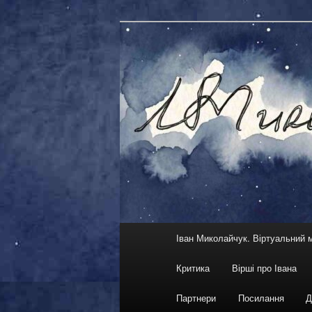
Skip
Skip
український кіноактор, кіноре
to
to
primary
secondary
Іван Миколай
content
content
Main
Іван Миколайчук. Віртуальний 
menu
Критика
Вірші про Івана
Партнери
Посилання
Д