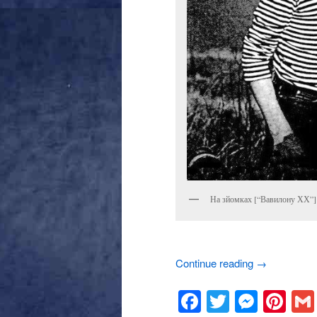
На зйомках [“Вавилону ХХ”]
Continue reading
→
Facebook
Twitter
Mess
Pin