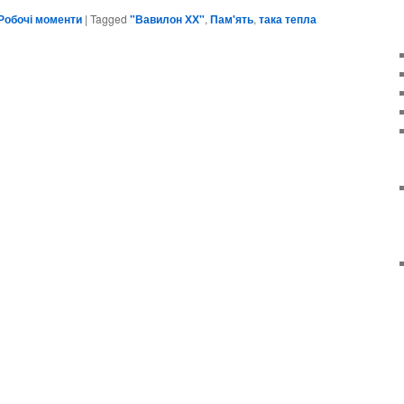
Link
Робочі моменти
|
Tagged
"Вавилон ХХ"
,
Пам'ять
,
така тепла