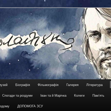
жисер, сценарист
чук. Віртуальний музей
музей
Біографія
Фільмографія
Галерея
Література
Спогади та роздуми
Іван та й Марічка
Колеги
Пам’ять
одому
ДОПОМОГА ЗСУ