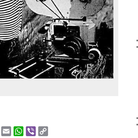
enger
terest
Gmail
Email
WhatsApp
Viber
Copy