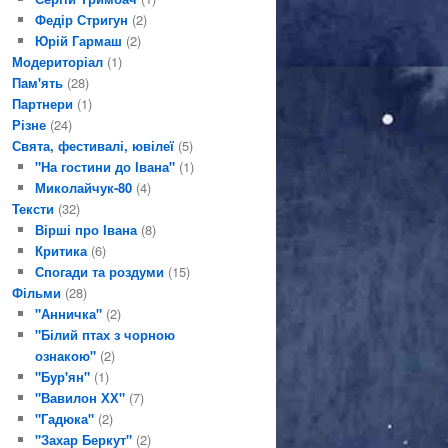
Федір Стригун
(2)
Юрій Гармаш
(2)
Модериторіал
(1)
Пам'ять
(28)
Партнери
(1)
Різне
(24)
Свята, фестивалі, ювілеї
(5)
"На гостини до Івана"
(1)
Миколайчук-80
(4)
Тексти
(32)
Вірші про Івана
(8)
Критика
(6)
Спогади та роздуми
(15)
Фільми
(28)
"Анничка"
(2)
"Білий птах з чорною
ознакою"
(2)
"Бур'ян"
(1)
"Вавилон ХХ"
(7)
"Гадюка"
(2)
"Захар Беркут"
(2)