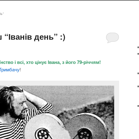
Ь”
 “Іванів день” :)
ство і всі, хто цінує Івана, з його 79-річчям!
 Тримбачу
!