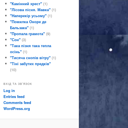
"Камінний хрест"
(1)
"Лісова пісня. Мавка"
(1)
"Наперекір усьому"
(1)
"Помилка Оноре де
Бальзака"
(1)
"Пропала грамота"
(9)
"Сон"
(3)
"Така пізня така тепла
осінь"
(1)
"Тисяча снопів вітру"
(1)
"Тіні забутих предків"
(10)
ВХІД ТА ЗВ’ЯЗОК
Log in
Entries feed
Comments feed
WordPress.org