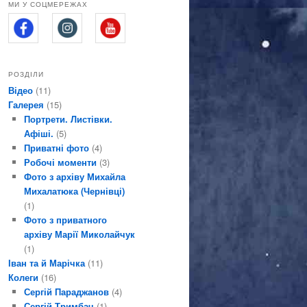
МИ У СОЦМЕРЕЖАХ
РОЗДІЛИ
Відео
(11)
Галерея
(15)
Портрети. Листівки.
Афіші.
(5)
Приватні фото
(4)
Робочі моменти
(3)
Фото з архіву Михайла
Михалатюка (Чернівці)
(1)
Фото з приватного
архіву Марії Миколайчук
(1)
Іван та й Марічка
(11)
Колеги
(16)
Сергій Параджанов
(4)
Сергій Тримбач
(1)