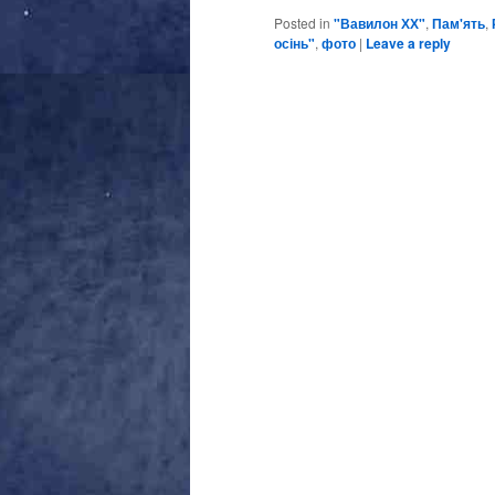
Posted in
"Вавилон ХХ"
,
Пам'ять
,
осінь"
,
фото
|
Leave a reply