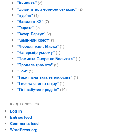
"Анничка"
(2)
"Білий птах з чорною ознакою"
(2)
"Бур'ян"
(1)
"Вавилон ХХ"
(7)
"Гадюка"
(2)
"Захар Беркут"
(2)
"Камінний хрест"
(1)
"Лісова пісня. Мавка"
(1)
"Наперекір усьому"
(1)
"Помилка Оноре де Бальзака"
(1)
"Пропала грамота"
(9)
"Сон"
(3)
"Така пізня така тепла осінь"
(1)
"Тисяча снопів вітру"
(1)
"Тіні забутих предків"
(10)
ВХІД ТА ЗВ’ЯЗОК
Log in
Entries feed
Comments feed
WordPress.org