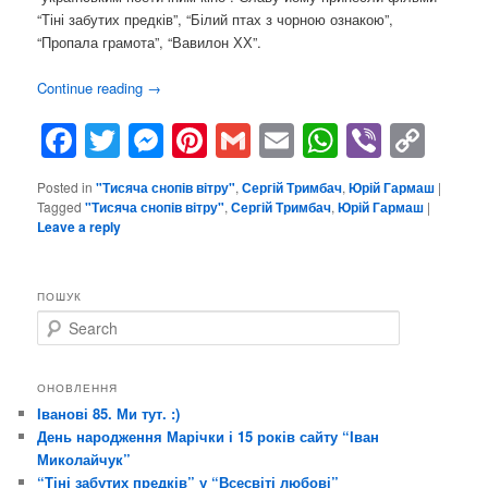
“Тіні забутих предків”, “Білий птах з чорною ознакою”,
“Пропала грамота”, “Вавилон ХХ”.
Continue reading
→
Facebook
Twitter
Messenger
Pinterest
Gmail
Email
WhatsAp
Viber
Cop
Lin
Posted in
"Тисяча снопів вітру"
,
Сергій Тримбач
,
Юрій Гармаш
|
Tagged
"Тисяча снопів вітру"
,
Сергій Тримбач
,
Юрій Гармаш
|
Leave a reply
ПОШУК
S
e
a
r
ОНОВЛЕННЯ
c
Іванові 85. Ми тут. :)
h
День народження Марічки і 15 років сайту “Іван
Миколайчук”
“Тіні забутих предків” у “Всесвіті любові”