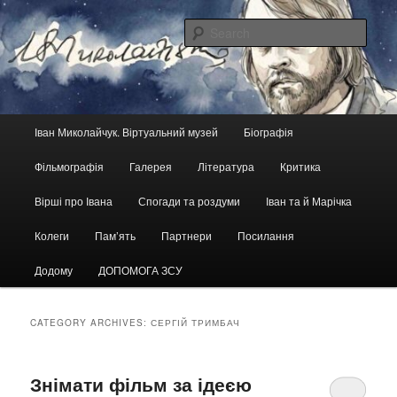
Skip
Skip
український кіноактор, кінорежисер, сценарист
to
to
Sear
primary
secondary
content
content
Іван Миколайчук. Віртуальний
музей
Main
Іван Миколайчук. Віртуальний музей
Біографія
menu
Фільмографія
Галерея
Література
Критика
Вірші про Івана
Спогади та роздуми
Іван та й Марічка
Колеги
Пам’ять
Партнери
Посилання
Додому
ДОПОМОГА ЗСУ
CATEGORY ARCHIVES:
СЕРГІЙ ТРИМБАЧ
Знімати фільм за ідеєю