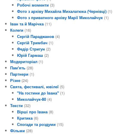
Робочі моменти
(3)
Фото з архіву Михайла Михалатюка (Чернівці)
(1)
Фото з приватного архіву Марії Миколайчук
(1)
Іван та й Марічка
(11)
Колеги
(16)
Сергій Параджанов
(4)
Сергій Тримбач
(1)
Федір Стригун
(2)
Юрій Гармаш
(2)
Модериторіал
(1)
Пам'ять
(28)
Партнери
(1)
Різне
(24)
Свята, фестивалі, ювілеї
(5)
"На гостини до Івана"
(1)
Миколайчук-80
(4)
Тексти
(32)
Вірші про Івана
(8)
Критика
(6)
Спогади та роздуми
(15)
Фільми
(28)