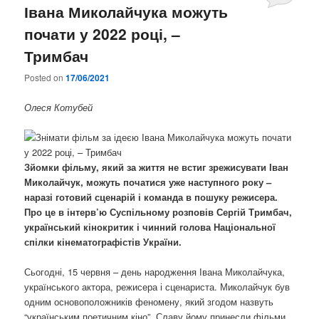
Івана Миколайчука можуть
почати у 2022 році, –
Тримбач
Posted on
17/06/2021
Олеся Котубей
Зйомки фільму, який за життя не встиг зрежисувати Іван
Миколайчук, можуть початися уже наступного року –
наразі готовий сценарій і команда в пошуку режисера.
Про це в інтерв’ю Суспільному розповів Сергій Тримбач,
український кінокритик і чинний голова Національної
спілки кінематографістів України.
Сьогодні, 15 червня – день народження Івана Миколайчука,
українського актора, режисера і сценариста. Миколайчук був
одним основоположників феномену, який згодом назвуть
“українським поетичним кіно”. Славу йому принесли фільми