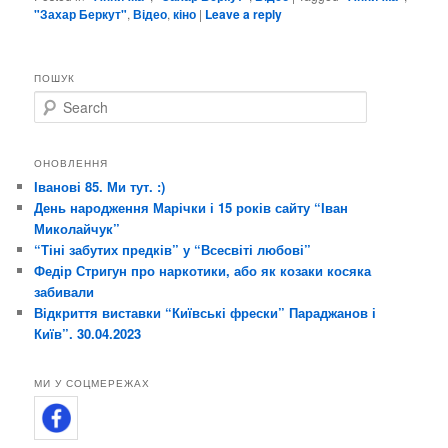
"Захар Беркут"
,
Відео
,
кіно
|
Leave a reply
ПОШУК
S
e
a
r
ОНОВЛЕННЯ
c
Іванові 85. Ми тут. :)
h
День народження Марічки і 15 років сайту “Іван
Миколайчук”
“Тіні забутих предків” у “Всесвіті любові”
Федір Стригун про наркотики, або як козаки косяка
забивали
Відкриття виставки “Київські фрески” Параджанов і
Київ”. 30.04.2023
МИ У СОЦМЕРЕЖАХ