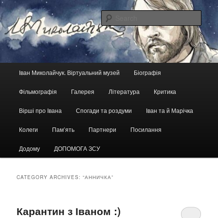
Skip
Skip
український кіноактор, кінорежисер, сценарист
to
to
Sear
primary
secondary
content
content
Іван Миколайчук. Віртуальний
музей
Main
Іван Миколайчук. Віртуальний музей
Біографія
menu
Фільмографія
Галерея
Література
Критика
Вірші про Івана
Спогади та роздуми
Іван та й Марічка
Колеги
Пам’ять
Партнери
Посилання
Додому
ДОПОМОГА ЗСУ
CATEGORY ARCHIVES:
“АННИЧКА”
Карантин з Іваном :)