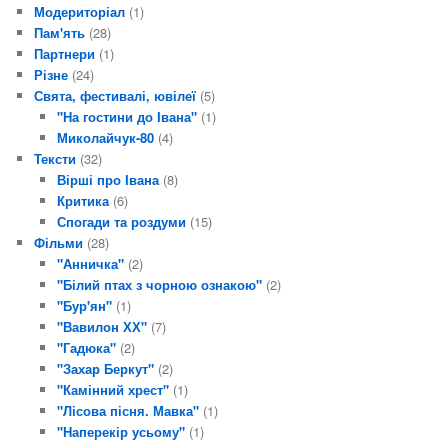
Модериторіал
(1)
Пам'ять
(28)
Партнери
(1)
Різне
(24)
Свята, фестивалі, ювілеї
(5)
"На гостини до Івана"
(1)
Миколайчук-80
(4)
Тексти
(32)
Вірші про Івана
(8)
Критика
(6)
Спогади та роздуми
(15)
Фільми
(28)
"Анничка"
(2)
"Білий птах з чорною ознакою"
(2)
"Бур'ян"
(1)
"Вавилон ХХ"
(7)
"Гадюка"
(2)
"Захар Беркут"
(2)
"Камінний хрест"
(1)
"Лісова пісня. Мавка"
(1)
"Наперекір усьому"
(1)