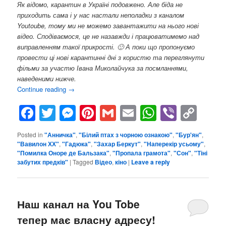
Як відомо, карантин в Україні подовжено. Але біда не
приходить сама і у нас настали неполадки з каналом
Youtoube, тому ми не можемо завантажити на нього нові
відео. Сподіваємося, це не назавжди і працюватимемо над
виправленням такої прикрості. 🙂 А поки що пропонуємо
провести ці нові карантинні дні з користю та переглянути
фільми за участю Івана Миколайчука за посмланнями,
наведеними нижче.
Continue reading
→
Facebook
Twitter
Messenger
Pinterest
Gmail
Email
WhatsAp
Viber
Cop
Lin
Posted in
"Анничка"
,
"Білий птах з чорною ознакою"
,
"Бур'ян"
,
"Вавилон ХХ"
,
"Гадюка"
,
"Захар Беркут"
,
"Наперекір усьому"
,
"Помилка Оноре де Бальзака"
,
"Пропала грамота"
,
"Сон"
,
"Тіні
забутих предків"
|
Tagged
Відео
,
кіно
|
Leave a reply
Наш канал на You Tobe
тепер має власну адресу!