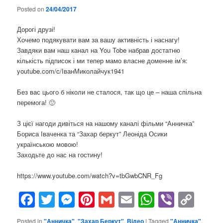
Posted on
24/04/2017
Дорогі друзі!
Хочемо подякувати вам за вашу активність і наснагу!
Завдяки вам наш канал на You Tobe набрав достатню
кількість підписок і ми тепер мамо власне доменне ім’я:
youtube.com/c/ІванМиколайчук1941
Без вас цього б ніколи не сталося, так що це – наша спільна
перемога! 🙂
З цієї нагоди дивіться на нашому каналі фільми “Анничка”
Бориса Іваченка та “Захар беркут” Леоніда Осики
українською мовою!
Заходьте до нас на гостину!
https://www.youtube.com/watch?v=tbGwbCNR_Fg
Facebook
Twitter
Messenger
Pinterest
Gmail
Email
WhatsAp
Viber
Cop
Lin
Posted in
"Анничка"
,
"Захар Беркут"
,
Відео
|
Tagged
"Анничка"
,