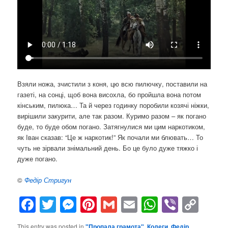
Взяли ножа, зчистили з коня, цю всю пилючку, поставили на
газеті, на сонці, щоб вона висохла, бо пройшла вона потом
кінським, пилюка… Та й через годинку поробили козячі ніжки,
вирішили закурити, але так разом. Куримо разом – як погано
буде, то буде обом погано. Затягнулися ми цим наркотиком,
як Іван сказав: “Це ж наркотик!” Як почали ми блювать… То
чуть не зірвали знімальний день. Бо це було дуже тяжко і
дуже погано.
©
Федір Стригун
Facebook
Twitter
Messenger
Pinterest
Gmail
Email
WhatsAp
Viber
Cop
Lin
This entry was posted in
"Пропала грамота"
,
Колеги
,
Федір