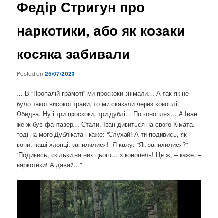
Федір Стригун про
наркотики, або як козаки
косяка забивали
Posted on
25/07/2023
… В “Пропалій грамоті” ми проскоки знімали… А так як не
було такої високої трави, то ми скакали через коноплі.
Обидва. Ну і три проскоки, три дублі… По коноплях… А Іван
же ж був фантазер… Стали, Іван дивиться на свого Кімата,
тоді на мого Дубліката і каже: “Слухай! А ти подивись, як
вони, наші хлопці, запилилися!” Я кажу: “Як запилилися?”
“Подивись, скільки на них цього… з конопель! Це ж, – каже, –
наркотики! А давай…”