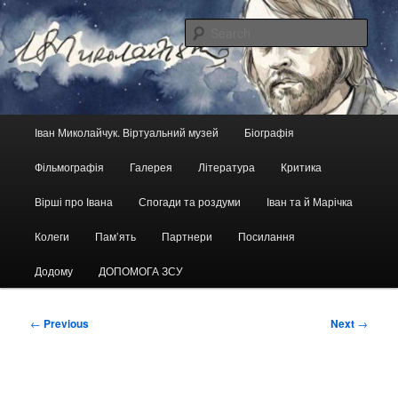
Skip
український кіноактор, кінорежисер, сценарист
to
Sear
primary
content
Іван Миколайчук. Віртуальний
музей
Main
Іван Миколайчук. Віртуальний музей
Біографія
menu
Фільмографія
Галерея
Література
Критика
Вірші про Івана
Спогади та роздуми
Іван та й Марічка
Колеги
Пам’ять
Партнери
Посилання
Додому
ДОПОМОГА ЗСУ
Post
←
Previous
Next
→
navigation