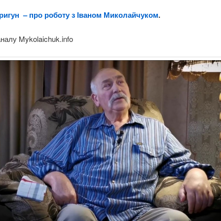
ригун – про роботу з Іваном Миколайчуком
.
аналу Mykolaichuk.info