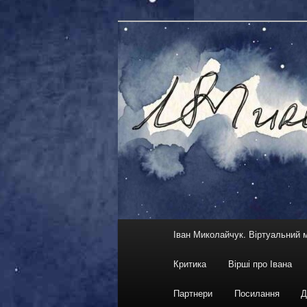
Skip
український кіноактор, кіноре
to
primary
Іван Миколай
content
Main
Іван Миколайчук. Віртуальний 
menu
Критика
Вірші про Івана
Партнери
Посилання
Д