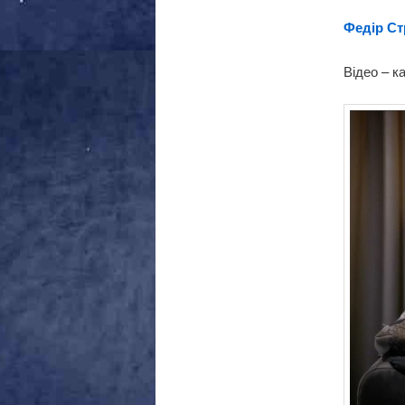
Федір Ст
Відео – к