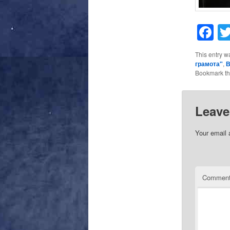
F
This entry w
грамота"
,
В
Bookmark t
Leave
Your email 
Commen