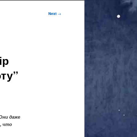
Next
→
ір
оту”
Они даже
, что