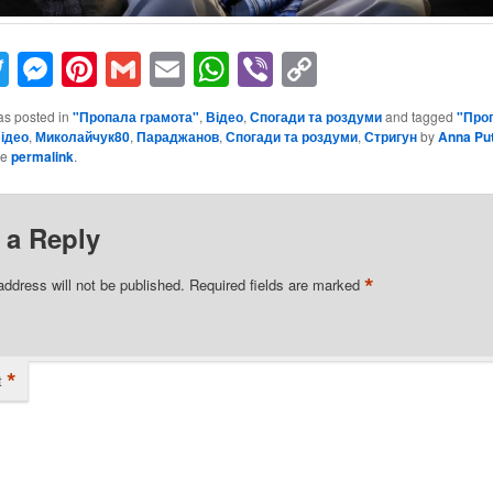
acebook
Twitter
Messenger
Pinterest
Gmail
Email
WhatsApp
Viber
Copy
Link
as posted in
"Пропала грамота"
,
Відео
,
Спогади та роздуми
and tagged
"Про
ідео
,
Миколайчук80
,
Параджанов
,
Спогади та роздуми
,
Стригун
by
Anna Pu
he
permalink
.
 a Reply
*
address will not be published.
Required fields are marked
*
t