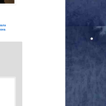
пала
tova
.