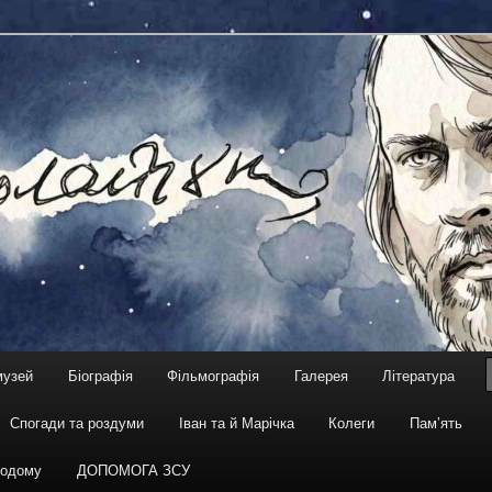
жисер, сценарист
чук. Віртуальний музей
музей
Біографія
Фільмографія
Галерея
Література
Спогади та роздуми
Іван та й Марічка
Колеги
Пам’ять
одому
ДОПОМОГА ЗСУ