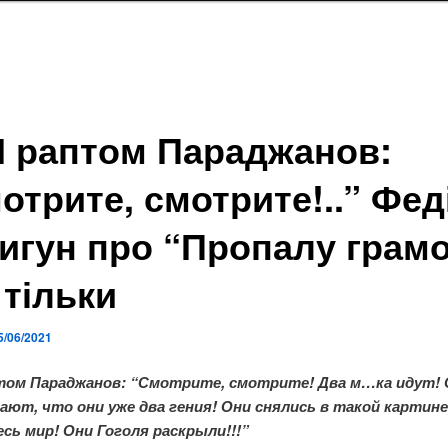
І раптом Параджанов:
отрите, смотрите!..” Фед
игун про “Пропалу грам
 тільки
5/06/2021
птом Параджанов: “Смотрите, смотрите! Два м…ка идут! 
ают, что они уже два гения! Они снялись в такой картине
есь мир! Они Гоголя раскрыли!!!”