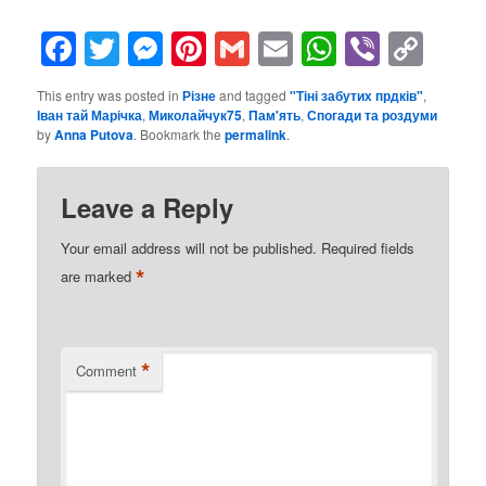
Facebook
Twitter
Messenger
Pinterest
Gmail
Email
WhatsAp
Viber
Cop
Lin
This entry was posted in
Різне
and tagged
"Тіні забутих прдків"
,
Іван тай Марічка
,
Миколайчук75
,
Пам'ять
,
Спогади та роздуми
by
Anna Putova
. Bookmark the
permalink
.
Leave a Reply
Your email address will not be published.
Required fields
*
are marked
*
Comment