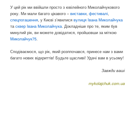
У цей рік ми ввійшли просто з ювілейного Миколайчукового
року. Ми мали багато цікавого –
виставки
,
фестивалі
,
спецпогашення
, у Києві з’явилися
вулиця Івана Миколайчука
та
сквер Івана Миколайчука
. Докладніше про те, яким був
минулий рік, ви можете довідатися, пройшовши за міткою
Миколайчук75
.
Сподіваємося, що рік, який розппочався, принесе нам з вами
багато нових відкриттів! Будьте щасливі! Удачі вам в усьому!
Завжди ваші
mykolajchuk.com.ua