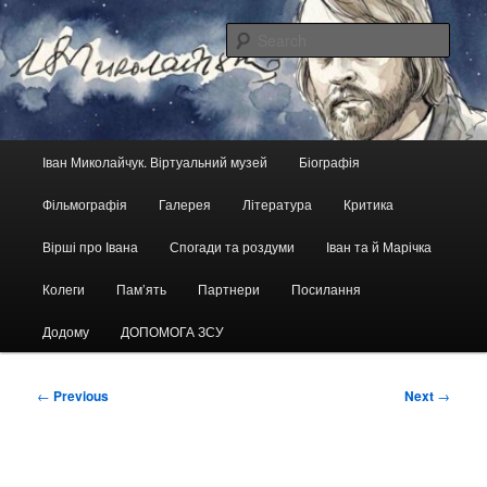
Skip
український кіноактор, кінорежисер, сценарист
to
Sear
primary
content
Іван Миколайчук. Віртуальний
музей
Main
Іван Миколайчук. Віртуальний музей
Біографія
menu
Фільмографія
Галерея
Література
Критика
Вірші про Івана
Спогади та роздуми
Іван та й Марічка
Колеги
Пам’ять
Партнери
Посилання
Додому
ДОПОМОГА ЗСУ
Post
←
Previous
Next
→
navigation