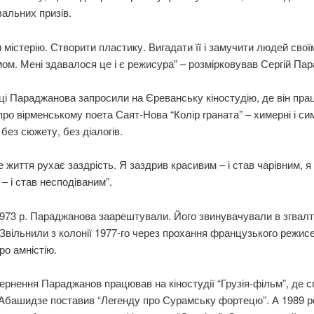
альних призів.
 містерію. Створити пластику. Вигадати її і замучити людей свої
ом. Мені здавалося це і є режисура” – розмірковував Сергій Па
ці Параджанова запросили на Єреванську кіностудію, де він пр
ро вірменському поета Саят-Нова “Колір граната” – химерні і си
 без сюжету, без діалогів.
 життя рухає заздрість. Я заздрив красивим – і став чарівним, я
– і став несподіваним”.
1973 р. Параджанова заарештували. Його звинувачували в згвалт
 Звільнили з колонії 1977-го через прохання французького режис
ро амністію.
ернення Параджанов працював на кіностудії “Грузія-фільм”, де с
башидзе поставив “Легенду про Сурамську фортецю”. А 1989 ро