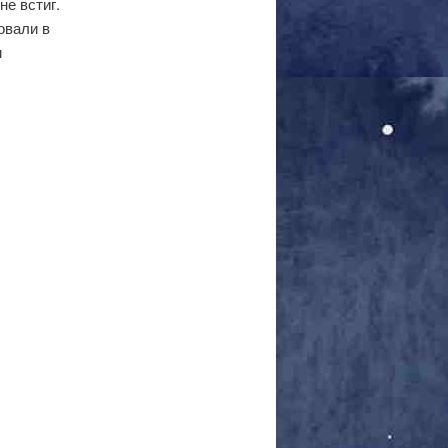
не встиг.
овали в
м