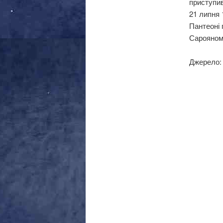
приступив
21 липня 
Пантеоні 
Сарояном
Джерело