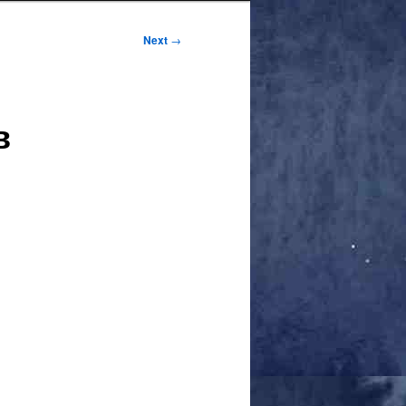
Next
→
в