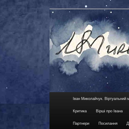
Skip
український кіноактор, кіноре
to
primary
Іван Миколай
content
Main
Іван Миколайчук. Віртуальний 
menu
Критика
Вірші про Івана
Партнери
Посилання
Д