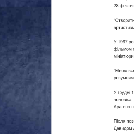
28 фестив
“Створити
артистизм
У 1967 ро
фільмом п
мініатюри
“Мною все
розумним 
У грудні 
чоловіка.
Арагона п
Після пов
Давидом А