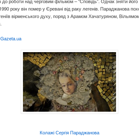
 до роботи над черговим фільмом – “Сповідь”. Однак зняти його 
1990 року він помер у Єревані від раку легенів. Параджанова пох
геніїв вірменського духу, поряд з Арамом Хачатуряном, Вільямо
.
:
Gazeta.ua
Колажі Сергія Параджанова