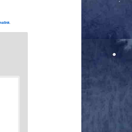
malink
.