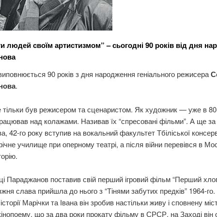
и людей своїм
артистизмом” – сьогод
ні 90 років від дня н
нова
виповнюється 90 років з дня народження геніального режисера
Се
нова
.
е тільки був режисером та сценаристом. Як художник — уже в 80-
рацював над колажами. Називав їх “спресовані фільми”. А ще за
а, 42-го року вступив на вокальний факультет Тбіліської консерва
ічне училище при оперному театрі, а після війни перевівся в Мо
орію.
ці Параджанов поставив свій перший ігровий фільм “Перший хло
жня слава прийшла до нього з “Тінями забутих предків” 1964-го.
історії Марічки та Івана він зробив настільки живу і сповнену мі
кінопоему, що за два роки прокату фільму в СРСР, на Заході він