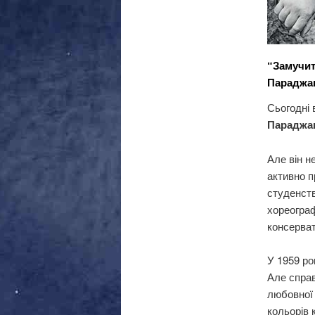
“Замучит
Параджа
Сьогодні 
Параджа
Але він н
активно п
студенств
хореограф
консерват
У 1959 ро
Але справ
любовної 
кольорів 