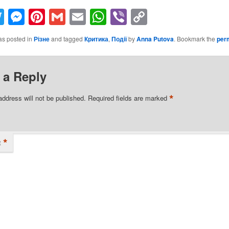
acebook
Twitter
Messenger
Pinterest
Gmail
Email
WhatsApp
Viber
Copy
Link
as posted in
Різне
and tagged
Критика
,
Події
by
Anna Putova
. Bookmark the
per
 a Reply
*
address will not be published.
Required fields are marked
*
t