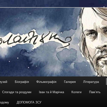
жисер, сценарист
чук. Віртуальний музей
музей
Біографія
Фільмографія
Галерея
Література
Спогади та роздуми
Іван та й Марічка
Колеги
Пам’ять
одому
ДОПОМОГА ЗСУ