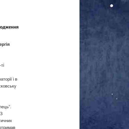
ародження
ргія
ті
торії і в
сковську
пець”.
 З
стичних
 отримав