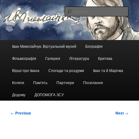
Skip
український кіноактор, кінорежисер, сценарист
to
Sear
primary
content
Іван Миколайчук. Віртуальний
музей
Main
Іван Миколайчук. Віртуальний музей
Біографія
menu
Фільмографія
Галерея
Література
Критика
Вірші про Івана
Спогади та роздуми
Іван та й Марічка
Колеги
Пам’ять
Партнери
Посилання
Додому
ДОПОМОГА ЗСУ
Post
←
Previous
Next
→
navigation