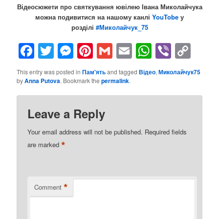
Відеосюжети про святкування ювілею Івана Миколайчука
можна подивитися на нашому канлі
YouTobe
у
розділі
#Миколайчук_75
Facebook
Twitter
Messenger
Pinterest
Gmail
Email
WhatsAp
Viber
Cop
Lin
This entry was posted in
Пам'ять
and tagged
Відео
,
Миколайчук75
by
Anna Putova
. Bookmark the
permalink
.
Leave a Reply
Your email address will not be published.
Required fields
*
are marked
*
Comment